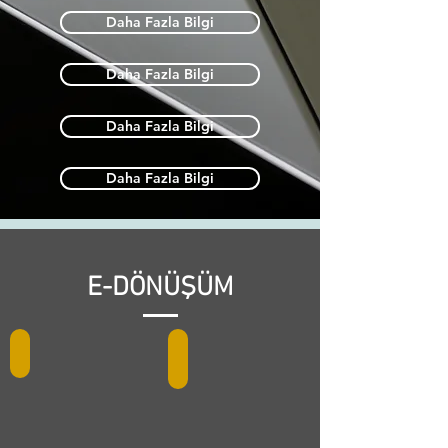
Daha Fazla Bilgi
Daha Fazla Bilgi
Daha Fazla Bilgi
Daha Fazla Bilgi
E-DÖNÜŞÜM
e-fatura
e-arşiv
E-
ETA:V11
fatura
PRO,