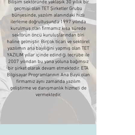
Bilişim sektöründe yaklaşık 30 yıllık bir
geçmişi olan TET Şirketler Grubu
bünyesinde, yazılım alanındaki hızlı
ilerleme doğrultusunda 1997 yılında
kurulmuş olan firmamız kısa sürede
sektörün öncü kuruluşlarından biri
haline gelmiştir. Birçok ticari ve sektörel
yazılımın ana bayiliğini yapmış olan TET
YAZILIM yıllar içinde edindiği tecrübe ile
2007 yılından bu yana yoluna bağımsız
bir şirket olarak devam etmektedir. ETA
Bilgisayar Programlarının Ana Bayii olan
firmamız aynı zamanda yazılım
geliştirme ve danışmanlık hizmeti de
vermektedir.